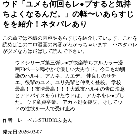
ウド「ユメも何回もレ●プすると気持
ちよくなるんだ。」の軽〜いあらすじ
をを紹介！ネタバレあり
この章では本編の内容やあらすじを紹介しています。これを
読めばこのエロ漫画の内容がわかっちゃいます！※ネタバレ
がダメな方は飛ばして読んで下さい。
ウドシリーズ第三弾レ●プ快楽堕ちフルカラー漫
画78ページ穏やかで優しい大男ウド。今日も幼馴
染のハルキ、アカネ、カエデ、 仲良しのサチ
エ、後輩のユメ、ユリ先輩と仲良く登校。 学校
最高！！友情最高！！！大親友ハルキの告白決意
とアドバイスをうけたウドは、 アカネをレ●プし
た。 ウド童貞卒業。 アカネ処女喪失。そしてウ
ドの性欲を一人で受け止め…
作者・レーベル:STUDIOふあん
発売日:2026-03-07