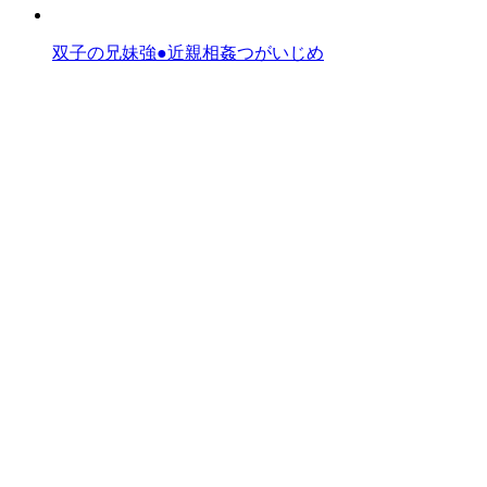
双子の兄妹強●近親相姦つがいじめ