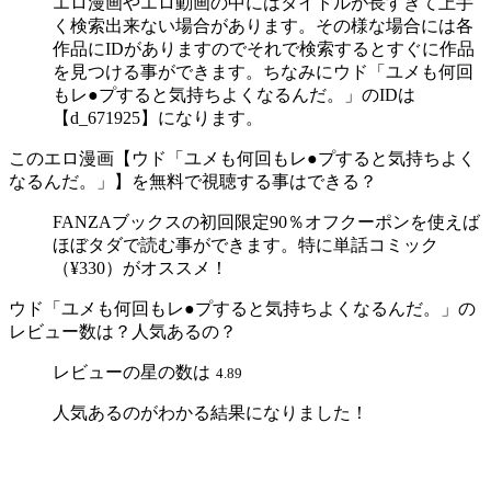
エロ漫画やエロ動画の中にはタイトルが長すぎて上手
く検索出来ない場合があります。その様な場合には各
作品にIDがありますのでそれで検索するとすぐに作品
を見つける事ができます。ちなみにウド「ユメも何回
もレ●プすると気持ちよくなるんだ。」のIDは
【d_671925】になります。
このエロ漫画【ウド「ユメも何回もレ●プすると気持ちよく
なるんだ。」】を無料で視聴する事はできる？
FANZAブックスの初回限定90％オフクーポンを使えば
ほぼタダで読む事ができます。特に単話コミック
（¥330）がオススメ！
ウド「ユメも何回もレ●プすると気持ちよくなるんだ。」の
レビュー数は？人気あるの？
レビューの星の数は
4.89
人気あるのがわかる結果になりました！