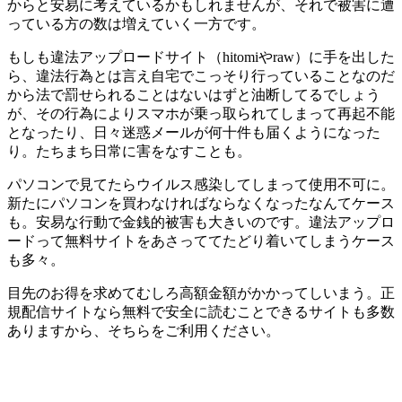
からと安易に考えているかもしれませんが、それで被害に遭
っている方の数は増えていく一方です。
もしも違法アップロードサイト（hitomiやraw）に手を出した
ら、違法行為とは言え自宅でこっそり行っていることなのだ
から法で罰せられることはないはずと油断してるでしょう
が、その行為によりスマホが乗っ取られてしまって再起不能
となったり、日々迷惑メールが何十件も届くようになった
り。たちまち日常に害をなすことも。
パソコンで見てたらウイルス感染してしまって使用不可に。
新たにパソコンを買わなければならなくなったなんてケース
も。安易な行動で金銭的被害も大きいのです。違法アップロ
ードって無料サイトをあさっててたどり着いてしまうケース
も多々。
目先のお得を求めてむしろ高額金額がかかってしいまう。正
規配信サイトなら無料で安全に読むことできるサイトも多数
ありますから、そちらをご利用ください。